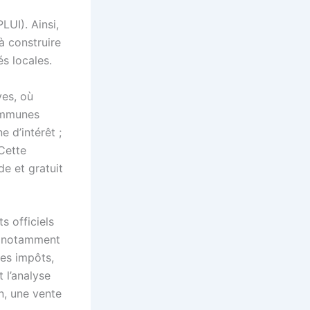
UI). Ainsi,
à construire
és locales.
ves, où
communes
e d’intérêt ;
Cette
de et gratuit
 officiels
pe notamment
des impôts,
 l’analyse
n, une vente