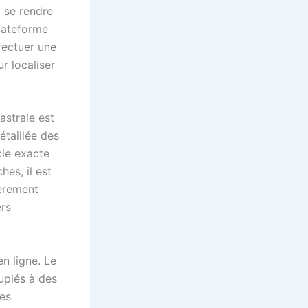
à se rendre
lateforme
fectuer une
r localiser
astrale est
étaillée des
cie exacte
hes, il est
ièrement
ers
n ligne. Le
uplés à des
es