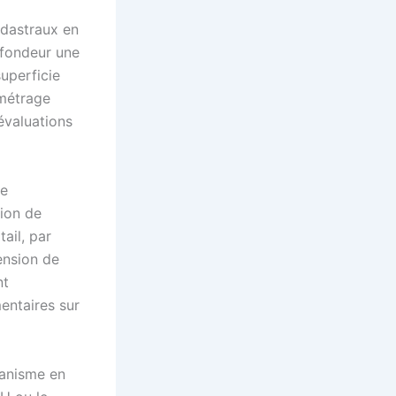
adastraux en
ofondeur une
superficie
 métrage
 évaluations
de
tion de
ail, par
ension de
nt
entaires sur
banisme en