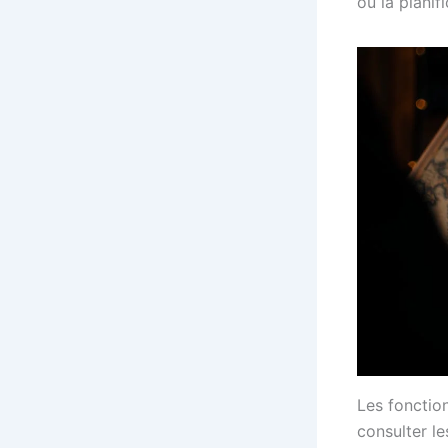
ou la planif
Les fonction
consulter le