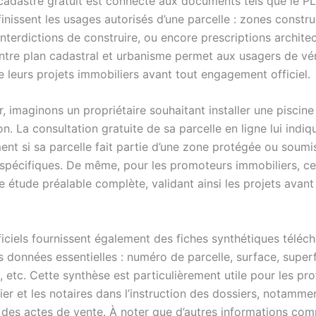
 cadastre gratuit est connecté aux documents tels que le P
inissent les usages autorisés d’une parcelle : zones constru
interdictions de construire, ou encore prescriptions archite
entre plan cadastral et urbanisme permet aux usagers de véri
de leurs projets immobiliers avant tout engagement officiel.
er, imaginons un propriétaire souhaitant installer une piscine
n. La consultation gratuite de sa parcelle en ligne lui indiq
nt si sa parcelle fait partie d’une zone protégée ou soumi
 spécifiques. De même, pour les promoteurs immobiliers, ce
ne étude préalable complète, validant ainsi les projets avant
ficiels fournissent également des fiches synthétiques téléc
 données essentielles : numéro de parcelle, surface, superf
 etc. Cette synthèse est particulièrement utile pour les pro
ier et les notaires dans l’instruction des dossiers, notammen
 des actes de vente. À noter que d’autres informations com