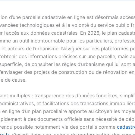
ion d’une parcelle cadastrale en ligne est désormais access
vancées technologiques et à la volonté du service public f
r l’accès aux données cadastrales. En 2026, le plan cadastr
mme un outil incontournable pour les particuliers, professi
és et acteurs de l’urbanisme. Naviguer sur ces plateformes 
’obtenir des informations précises sur une parcelle, mais au
uperficie, de consulter les règles d’urbanisme qui lui sont 
’envisager des projets de construction ou de rénovation en
e de cause.
sont multiples : transparence des données foncières, simplif
ministratives, et facilitations des transactions immobilièr
 en ligne d’un plan parcellaire apporte au citoyen les moye
apidement à des documents officiels sans nécessité de dép
 rendu possible notamment via des portails comme
cadastr
e.fr
, s’inscrit dans une logique de modernisation des servic