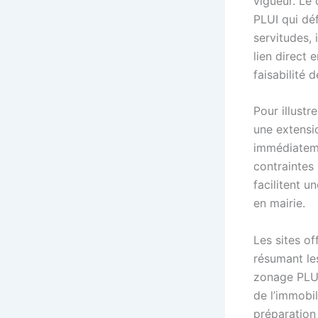
vigueur. Le
PLUI qui déf
servitudes, 
lien direct 
faisabilité 
Pour illustr
une extensio
immédiateme
contraintes
facilitent u
en mairie.
Les sites of
résumant les
zonage PLU,
de l’immobil
préparation