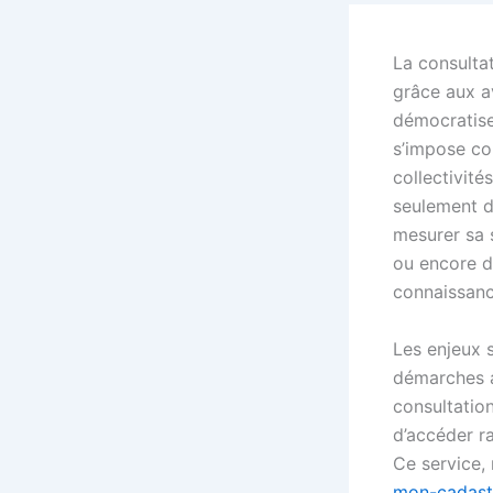
La consultat
grâce aux a
démocratise
s’impose co
collectivit
seulement d
mesurer sa s
ou encore d
connaissanc
Les enjeux 
démarches ad
consultation
d’accéder r
Ce service,
mon-cadastr