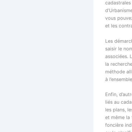
cadastrales
d’Urbanisme
vous pouvez 
et les contr
Les démarch
saisir le n
associées. L
la recherch
méthode alli
à l’ensembl
Enfin, d’au
liés au cad
les plans, l
et même la f
foncière ind