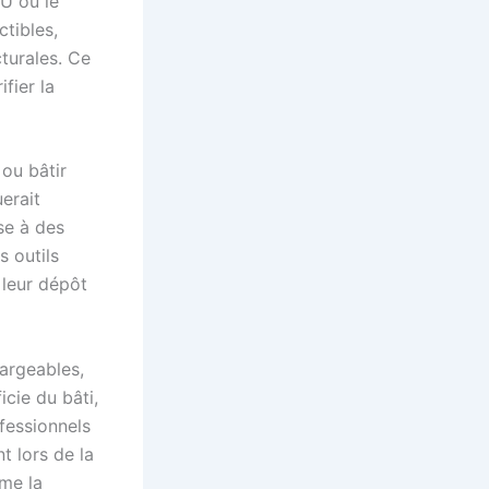
LU ou le
ctibles,
cturales. Ce
fier la
 ou bâtir
uerait
se à des
s outils
 leur dépôt
hargeables,
icie du bâti,
fessionnels
t lors de la
me la