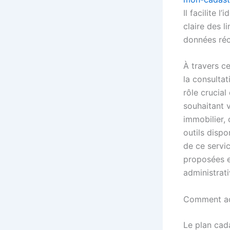
Il facilite l
claire des l
données réc
À travers ce
la consultat
rôle crucial
souhaitant v
immobilier,
outils dispo
de ce servic
proposées e
administrati
Comment acc
Le plan cada