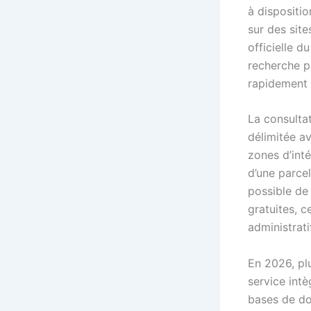
à dispositio
sur des sit
officielle d
recherche p
rapidement n
La consultat
délimitée av
zones d’inté
d’une parcel
possible de
gratuites, c
administrati
En 2026, plu
service int
bases de do