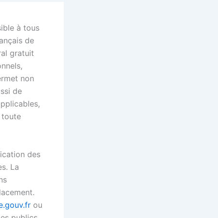
ible à tous
rançais de
al gratuit
onnels,
permet non
ssi de
applicables,
 toute
ication des
es. La
ns
lacement.
e.gouv.fr
ou
es publics.