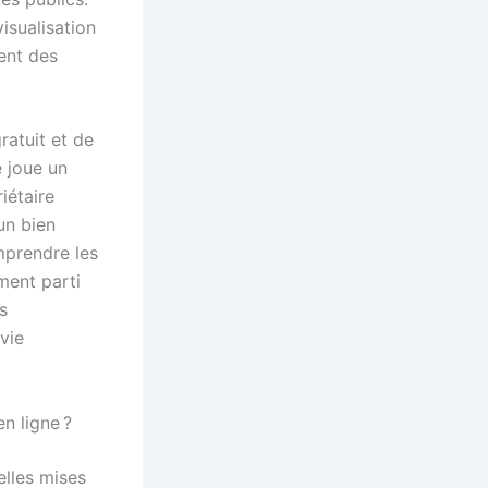
visualisation
rent des
ratuit et de
é joue un
iétaire
’un bien
mprendre les
ement parti
s
vie
n ligne ?
elles mises