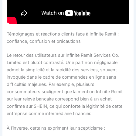
Témoignages et réactions clients face à Infinite Remit :
confiance, confusion et précautions
Le retour des utilisateurs sur Infinite Remit Services Co.
Limited est plutôt contrasté. Une part non négligeable
admet la simplicité et la rapidité des services, souvent
invoquée dans le cadre de commandes en ligne sans
difficultés majeures. Par exemple, plusieurs
consommateurs soulignent que la mention Infinite Remit
sur leur relevé bancaire correspond bien à un achat
confirmé sur SHEIN, ce qui conforte la légitimité de cette
entreprise comme intermédiaire financier.
À l’inverse, certains expriment leur scepticisme :