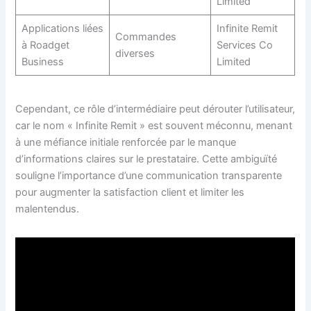
Limited
Applications liées
Infinite Remit
Commandes
à Roadget
Services Co
diverses
Business
Limited
Cependant, ce rôle d’intermédiaire peut dérouter l’utilisateur,
car le nom « Infinite Remit » est souvent méconnu, menant
à une méfiance initiale renforcée par le manque
d’informations claires sur le prestataire. Cette ambiguïté
souligne l’importance d’une communication transparente
pour augmenter la satisfaction client et limiter les
malentendus.