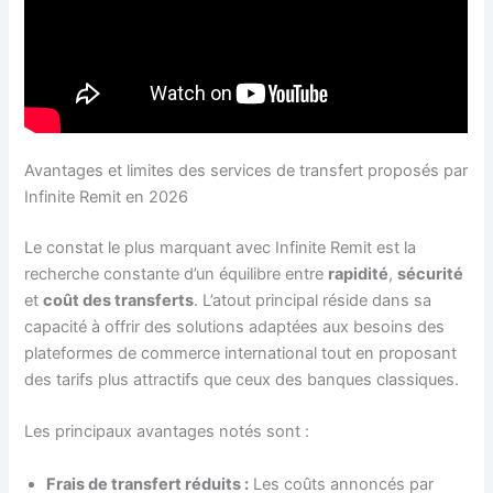
Avantages et limites des services de transfert proposés par
Infinite Remit en 2026
Le constat le plus marquant avec Infinite Remit est la
recherche constante d’un équilibre entre
rapidité
,
sécurité
et
coût des transferts
. L’atout principal réside dans sa
capacité à offrir des solutions adaptées aux besoins des
plateformes de commerce international tout en proposant
des tarifs plus attractifs que ceux des banques classiques.
Les principaux avantages notés sont :
Frais de transfert réduits :
Les coûts annoncés par