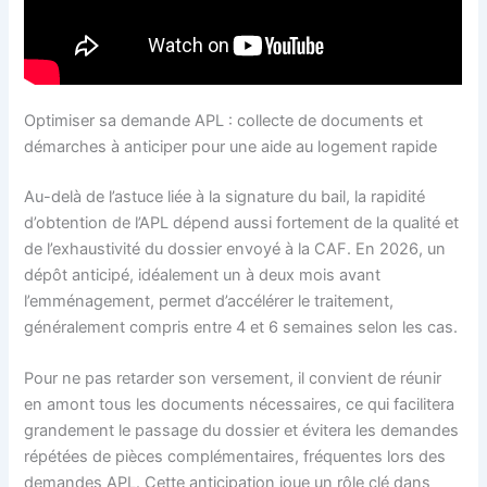
Optimiser sa demande APL : collecte de documents et
démarches à anticiper pour une aide au logement rapide
Au-delà de l’astuce liée à la signature du bail, la rapidité
d’obtention de l’APL dépend aussi fortement de la qualité et
de l’exhaustivité du dossier envoyé à la CAF. En 2026, un
dépôt anticipé, idéalement un à deux mois avant
l’emménagement, permet d’accélérer le traitement,
généralement compris entre 4 et 6 semaines selon les cas.
Pour ne pas retarder son versement, il convient de réunir
en amont tous les documents nécessaires, ce qui facilitera
grandement le passage du dossier et évitera les demandes
répétées de pièces complémentaires, fréquentes lors des
demandes APL. Cette anticipation joue un rôle clé dans